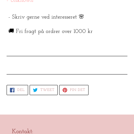
- Unknown
- Skriv gerne ved interesseret 🌸
🚚 Fri fragt på ordrer over 1000 kr
DEL
TWEET
PIN
DEL
TWEET
PIN DET
PÅ
PÅ
PÅ
FACEBOOK
TWITTER
PINTEREST
Kontakt: