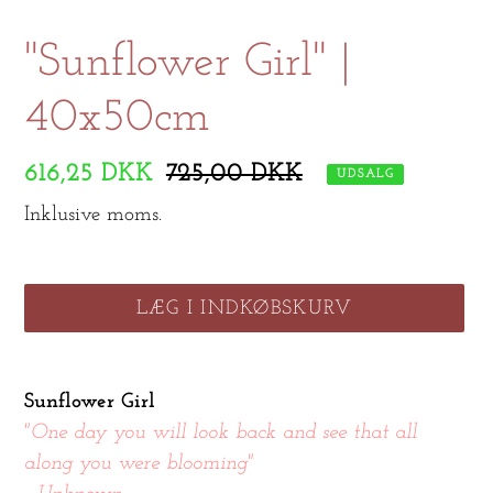
''Sunflower Girl'' |
40x50cm
Udsalgspris
616,25 DKK
Normalpris
725,00 DKK
UDSALG
Inklusive moms.
LÆG I INDKØBSKURV
Lægger
produkt
Sunflower Girl
i
"One day you will look back and see that all
din
along you were blooming"
indkøbskurv